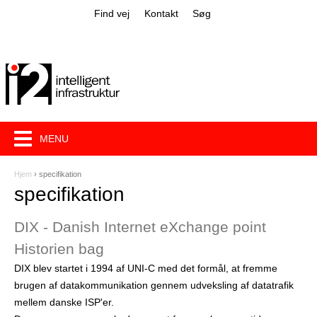
Jump to navigation
Find vej
Kontakt
Søg
MENU
Hjem
›
specifikation
D
specifikation
u
DIX - Danish Internet eXchange point
e
Historien bag
r
DIX blev startet i 1994 af UNI-C med det formål, at fremme
h
brugen af datakommunikation gennem udveksling af datatrafik
e
mellem danske ISP'er.