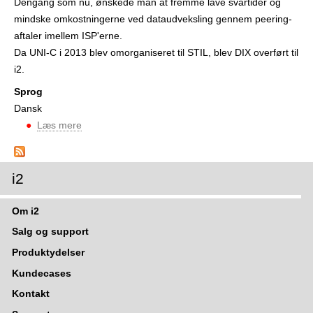
Dengang som nu, ønskede man at fremme lave svartider og
r
mindske omkostningerne ved dataudveksling gennem peering-
aftaler imellem ISP'erne.
Da UNI-C i 2013 blev omorganiseret til STIL, blev DIX overført til
i2.
Sprog
Dansk
Læs mere
o
m
D
I
i2
X
-
Om i2
D
Salg og support
a
Produktydelser
n
Kundecases
i
s
Kontakt
h