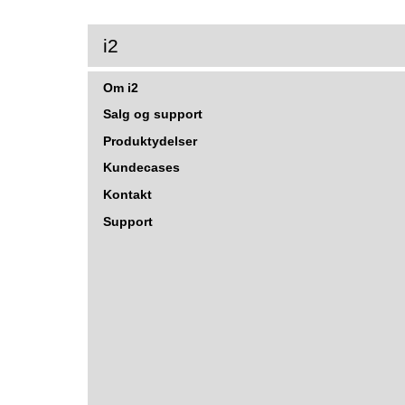
r
i2
Om i2
Salg og support
Produktydelser
Kundecases
Kontakt
Support