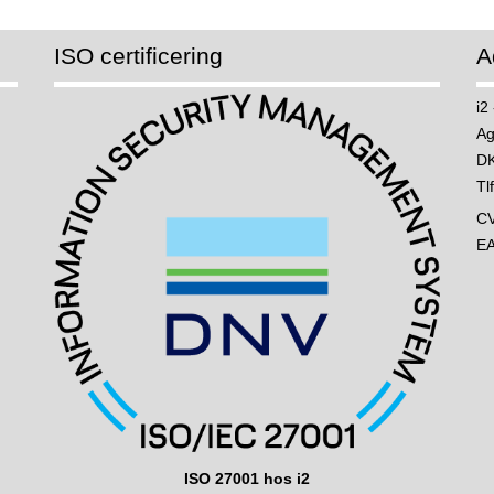
ISO certificering
A
i2
Ag
DK
Tl
C
E
ISO 27001 hos i2