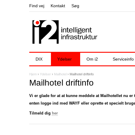
Find vej
Kontakt
Søg
DIX
Ydelser
Om i2
Serviceinfo
Hjem
›
Ydelser
›
Mailhotel
›
Mailhotel driftinfo
D
Mailhotel driftinfo
u
Vi er glade for at at kunne meddele at Mailhotellet nu er 
e
enten logge ind med WAYF eller oprette et specielt bruger
r
Tilmeld dig
her
h
e