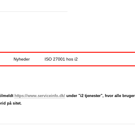
Jump to navigation
Nyheder
ISO 27001 hos i2
tilmeldt
https://www.serviceinfo.dk/
under "i2 tjenester", hvor alle brug
id på sitet.