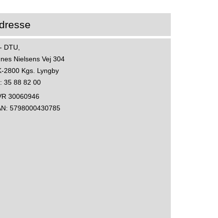
dresse
 - DTU,
nes Nielsens Vej 304
-2800 Kgs. Lyngby
f: 35 88 82 00
VR 30060946
AN: 5798000430785