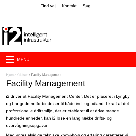
Jump to navigation
Find vej
Kontakt
Søg
MENU
Hjem
›
Ydelser
›
Facility Management
D
Facility Management
u
i2 driver et Facility Management Center. Det er placeret i Lyngby
e
og har gode netforbindelser til både ind- og udland. I kraft af det
r
professionelle driftsmiljø, der er etableret til at drive mange
hundrede enheder, kan i2 løse en lang række drifts- og
h
overvågningsopgaver.
e
Med vores alsidige tekniske know-how og erfaring garanterer vi