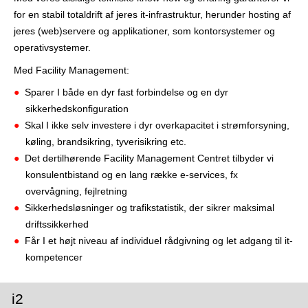
r
for en stabil totaldrift af jeres it-infrastruktur, herunder hosting af
jeres (web)servere og applikationer, som kontorsystemer og
operativsystemer.
Med Facility Management:
Sparer I både en dyr fast forbindelse og en dyr
sikkerhedskonfiguration
Skal I ikke selv investere i dyr overkapacitet i strømforsyning,
køling, brandsikring, tyverisikring etc.
Det dertilhørende Facility Management Centret tilbyder vi
konsulentbistand og en lang række e-services, fx
overvågning, fejlretning
Sikkerhedsløsninger og trafikstatistik, der sikrer maksimal
driftssikkerhed
Får I et højt niveau af individuel rådgivning og let adgang til it-
kompetencer
i2