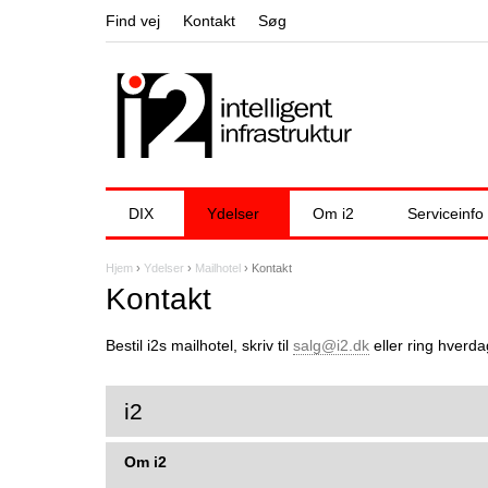
Find vej
Kontakt
Søg
DIX
Ydelser
Om i2
Serviceinfo
Hjem
›
Ydelser
›
Mailhotel
›
Kontakt
D
Kontakt
u
Bestil i2s mailhotel, skriv til
salg@i2.dk
eller ring hverda
e
r
i2
h
Om i2
e