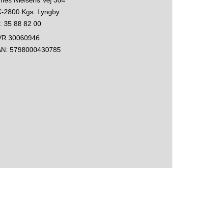
-2800 Kgs. Lyngby
f: 35 88 82 00
VR 30060946
AN: 5798000430785