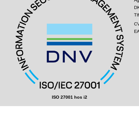
DK
Tl
C
E
ISO 27001 hos i2