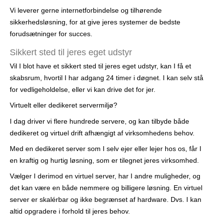
Vi leverer gerne internetforbindelse og tilhørende
sikkerhedsløsning, for at give jeres systemer de bedste
forudsætninger for succes.
Sikkert sted til jeres eget udstyr
Vil I blot have et sikkert sted til jeres eget udstyr, kan I få et
skabsrum, hvortil I har adgang 24 timer i døgnet. I kan selv stå
for vedligeholdelse, eller vi kan drive det for jer.
Virtuelt eller dedikeret servermiljø?
I dag driver vi flere hundrede servere, og kan tilbyde både
dedike­ret og virtuel drift afhængigt af virksomhedens behov.
Med en dedikeret server som I selv ejer eller lejer hos os, får I
en kraftig og hurtig løsning, som er tilegnet jeres virksomhed.
Vælger I derimod en virtuel server, har I andre muligheder, og
det kan være en både nemme­re og billigere løsning. En virtuel
server er skalérbar og ikke be­grænset af hardware. Dvs. I kan
altid opgradere i forhold til jeres behov.