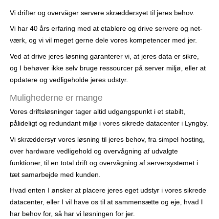
r
Vi drifter og overvåger servere skræddersyet til jeres behov.
Vi har 40 års erfaring med at etablere og drive servere og net­
værk, og vi vil meget gerne dele vores kompetencer med jer.
Ved at drive jeres løsning garanterer vi, at jeres data er sikre,
og I behøver ikke selv bruge ressourcer på server miljø, eller at
opdatere og vedlige­holde jeres udstyr.
Mulighederne er mange
Vores driftsløsninger tager altid udgangspunkt i et stabilt,
pålideligt og redundant miljø i vores sikrede datacenter i Lyngby.
Vi skræddersyr vores løsning til jeres behov, fra simpel hosting,
over hardware vedligehold og overvågning af udvalgte
funktioner, til en total drift og overvågning af serversystemet i
tæt samarbejde med kunden.
Hvad enten I ønsker at placere jeres eget udstyr i vores sikrede
datacenter, eller I vil have os til at sammensætte og eje, hvad I
har behov for, så har vi løsningen for jer.